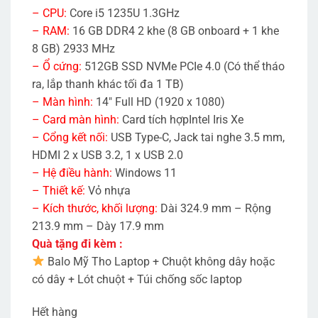
– CPU:
Core i5 1235U 1.3GHz
– RAM:
16 GB DDR4 2 khe (8 GB onboard + 1 khe
8 GB) 2933 MHz
– Ổ cứng:
512GB SSD NVMe PCIe 4.0 (Có thể tháo
ra, lắp thanh khác tối đa 1 TB)
– Màn hình:
14″ Full HD (1920 x 1080)
– Card màn hình:
Card tích hợpIntel Iris Xe
– Cổng kết nối:
USB Type-C, Jack tai nghe 3.5 mm,
HDMI 2 x USB 3.2, 1 x USB 2.0
– Hệ điều hành:
Windows 11
– Thiết kế:
Vỏ nhựa
– Kích thước, khối lượng:
Dài 324.9 mm – Rộng
213.9 mm – Dày 17.9 mm
Quà tặng đi kèm :
Balo Mỹ Tho Laptop + Chuột không dây hoặc
có dây + Lót chuột + Túi chống sốc laptop
Hết hàng