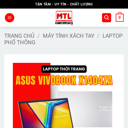
Bỏ
TẬN TÂM - UY TÍN - CHẤT LƯỢNG
qua
nội
0
dung
TRANG CHỦ
/
MÁY TÍNH XÁCH TAY
/
LAPTOP
PHỔ THÔNG