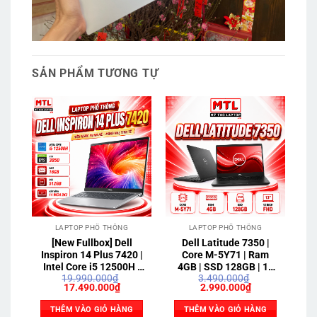
SẢN PHẨM TƯƠNG TỰ
LAPTOP PHỔ THÔNG
LAPTOP PHỔ THÔNG
[New Fullbox] Dell
Dell Latitude 7350 |
Ac
Inspiron 14 Plus 7420 |
Core M-5Y71 | Ram
Intel Core i5 12500H |
4GB | SSD 128GB | 13
Ra
19.990.000
₫
3.490.000
₫
16GB | SSD 512GB |
inch FHD
Giá
Giá
Giá
Giá
17.490.000
₫
2.990.000
₫
RTX 3050 | 14 inch 2K2
gốc
hiện
gốc
hiện
là:
tại
là:
tại
THÊM VÀO GIỎ HÀNG
THÊM VÀO GIỎ HÀNG
19.990.000₫.
là:
3.490.000₫.
là: