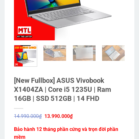
[New Fullbox] ASUS Vivobook
X1404ZA | Core i5 1235U | Ram
16GB | SSD 512GB | 14 FHD
Giá
Giá
14.990.000
₫
13.990.000
₫
gốc
hiện
là:
tại
Bảo hành 12 tháng phần cứng và trọn đời phần
14.990.000₫.
là:
13.990.000₫.
mềm