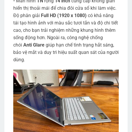
• Màn hình
TN
rộng
14 inch
cung cấp không gian
hiển thị thoải mái để chia đôi cửa sổ khi làm việc.
Độ phân giải
Full HD (1920 x 1080)
có khả năng
tái tạo hình ảnh với màu sắc tươi tắn và độ chi tiết
cao, cho bạn trải nghiệm những khung hình thêm
sống động hơn. Ngoài ra, công nghệ chống
chói
Anti Glare
giúp hạn chế tình trạng hắt sáng,
bảo vệ mắt và duy trì hiệu suất quan sát của người
dùng.