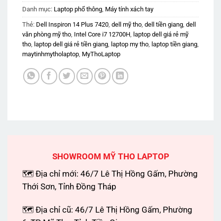
Danh mục:
Laptop phổ thông
,
Máy tính xách tay
Thẻ:
Dell Inspiron 14 Plus 7420
,
dell mỹ tho
,
dell tiền giang
,
dell
văn phòng mỹ tho
,
Intel Core i7 12700H
,
laptop dell giá rẻ mỹ
tho
,
laptop dell giá rẻ tiền giang
,
laptop my tho
,
laptop tiền giang
,
maytinhmytholaptop
,
MyThoLaptop
SHOWROOM MỸ THO LAPTOP
🗺 Địa chỉ mới: 46/7 Lê Thị Hồng Gấm, Phường
Thới Sơn, Tỉnh Đồng Tháp
🗺 Địa chỉ cũ: 46/7 Lê Thị Hồng Gấm, Phường