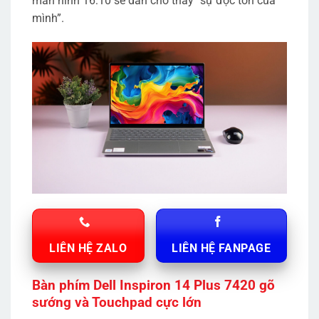
màn hình 16:10 sẽ dần cho thấy “sự độc tôn của
mình”.
LIÊN HỆ ZALO
LIÊN HỆ FANPAGE
Bàn phím Dell Inspiron 14 Plus 7420 gõ
sướng và Touchpad cực lớn