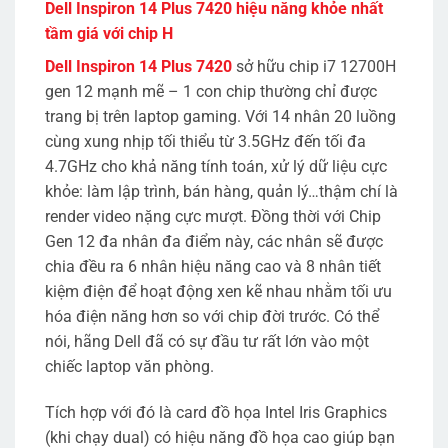
Dell Inspiron 14 Plus 7420 hiệu năng khỏe nhất
tầm giá với chip H
Dell Inspiron 14 Plus 7420
sở hữu chip i7 12700H
gen 12 mạnh mẽ – 1 con chip thường chỉ được
trang bị trên laptop gaming. Với 14 nhân 20 luồng
cùng xung nhịp tối thiểu từ 3.5GHz đến tối đa
4.7GHz cho khả năng tính toán, xử lý dữ liệu cực
khỏe: làm lập trình, bán hàng, quản lý…thậm chí là
render video nặng cực mượt. Đồng thời với Chip
Gen 12 đa nhân đa điểm này, các nhân sẽ được
chia đều ra 6 nhân hiệu năng cao và 8 nhân tiết
kiệm điện để hoạt động xen kẽ nhau nhằm tối ưu
hóa điện năng hơn so với chip đời trước. Có thể
nói, hãng Dell đã có sự đầu tư rất lớn vào một
chiếc laptop văn phòng.
Tích hợp với đó là card đồ họa Intel Iris Graphics
(khi chạy dual) có hiệu năng đồ họa cao giúp bạn