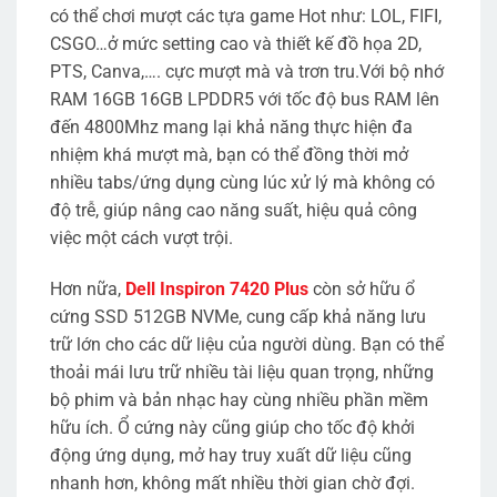
có thể chơi mượt các tựa game Hot như: LOL, FIFI,
CSGO…ở mức setting cao và thiết kế đồ họa 2D,
PTS, Canva,…. cực mượt mà và trơn tru.Với bộ nhớ
RAM 16GB 16GB LPDDR5 với tốc độ bus RAM lên
đến 4800Mhz mang lại khả năng thực hiện đa
nhiệm khá mượt mà, bạn có thể đồng thời mở
nhiều tabs/ứng dụng cùng lúc xử lý mà không có
độ trễ, giúp nâng cao năng suất, hiệu quả công
việc một cách vượt trội.
Hơn nữa,
Dell Inspiron 7420 Plus
còn sở hữu ổ
cứng SSD 512GB NVMe, cung cấp khả năng lưu
trữ lớn cho các dữ liệu của người dùng. Bạn có thể
thoải mái lưu trữ nhiều tài liệu quan trọng, những
bộ phim và bản nhạc hay cùng nhiều phần mềm
hữu ích. Ổ cứng này cũng giúp cho tốc độ khởi
động ứng dụng, mở hay truy xuất dữ liệu cũng
nhanh hơn, không mất nhiều thời gian chờ đợi.