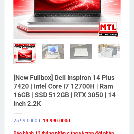
[New Fullbox] Dell Inspiron 14 Plus
7420 | Intel Core i7 12700H | Ram
16GB | SSD 512GB | RTX 3050 | 14
inch 2.2K
Giá
Giá
25.990.000
₫
19.990.000
₫
gốc
hiện
là:
tại
Bảo hành 12 tháng phần cứng và trọn đời phần