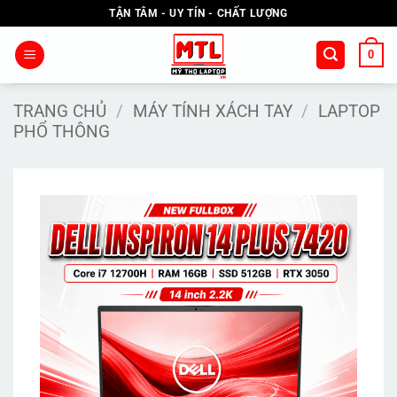
Bỏ
TẬN TÂM - UY TÍN - CHẤT LƯỢNG
qua
nội
0
dung
TRANG CHỦ
/
MÁY TÍNH XÁCH TAY
/
LAPTOP
PHỔ THÔNG