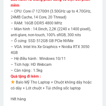
25.990.000₫.
là:
19.990.000₫.
mềm
– CPU: Core i7 12700H (3.50GHz up to 4.70GHz,
24MB Cache, 14 Core, 20 Thread)
– RAM: 16GB DDR5 4800 MHz
– Màn hình : 14.0inch, 2,2K (2240 x 1400 pixell),
anti-glare, non-touch, 100% sRGB, 300 nits
– Ổ cứng: SSD 512GB GB PCle NVMe
– VGA: Intel Iris Xe Graphics + Nvidia RTX 3050
4GB
– Hệ điều hành : Windows 10/11
– Tích hợp: HD Webcam
– Cân nặng : 1.5kg
Quà tặng đi kèm :
Balo Mỹ Tho Laptop + Chuột không dây hoặc
có dây + Lót chuột + Túi chống sốc laptop
Hết hàng