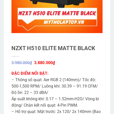
NZXT H510 ELITE MATTE BLACK
Giá
Giá
3.980.000
₫
3.880.000
₫
gốc
hiện
là:
tại
ĐẶC ĐIỂM NỔI BẬT:
3.980.000₫.
là:
3.880.000₫.
– Thông số quạt: Aer RGB 2 (140mm)/ Tốc độ:
500-1,500 RPM/ Luồng khí: 30.39 – 91.19 CFM/
Độ ồn: 22 – 33 dBA/
Áp suất không khí: 0.17 – 1.52mm-H2O/ Vòng bi
động/ Chân kết nối quạt: 4-Pin PWM.
– Hỗ trợ quạt: Mặt trước: 2x 120/ 2x 140mm (Bao