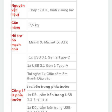
Nguyên
vật
Thép SGCC, kính cường lực
liệu)
Cân
7,5 kg
nặng
Hỗ trợ
bo
Mini-ITX, MicroATX, ATX
mạch
chủ
1x USB 3.1 Gen 2 Type-C
1x USB 3.1 Gen 1 Type-A
Tai nghe 1x Giắc cắm âm
thanh Đầu vào
/ ra bên trong phía trước
Cổng I /
1x Đầu cắm
bên trong
USB
O phía
3.1 Thế hệ 2
trước
1x Đầu cắm bên trong USB
3.1 Thế hệ 1