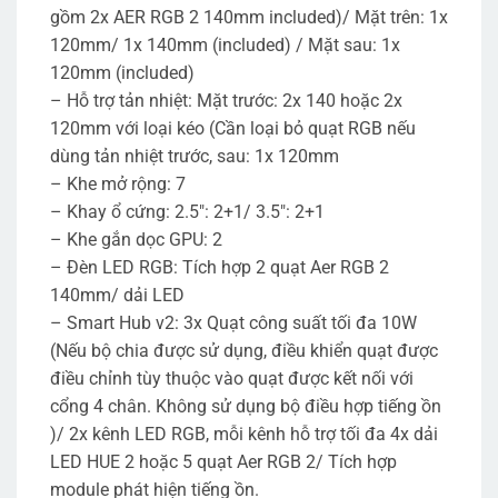
gồm 2x AER RGB 2 140mm included)/ Mặt trên: 1x
120mm/ 1x 140mm (included) / Mặt sau: 1x
120mm (included)
– Hỗ trợ tản nhiệt: Mặt trước: 2x 140 hoặc 2x
120mm với loại kéo (Cần loại bỏ quạt RGB nếu
dùng tản nhiệt trước, sau: 1x 120mm
– Khe mở rộng: 7
– Khay ổ cứng: 2.5″: 2+1/ 3.5″: 2+1
– Khe gắn dọc GPU: 2
– Đèn LED RGB: Tích hợp 2 quạt Aer RGB 2
140mm/ dải LED
– Smart Hub v2: 3x Quạt công suất tối đa 10W
(Nếu bộ chia được sử dụng, điều khiển quạt được
điều chỉnh tùy thuộc vào quạt được kết nối với
cổng 4 chân. Không sử dụng bộ điều hợp tiếng ồn
)/ 2x kênh LED RGB, mỗi kênh hỗ trợ tối đa 4x dải
LED HUE 2 hoặc 5 quạt Aer RGB 2/ Tích hợp
module phát hiện tiếng ồn.