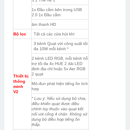
1x Đầu cắm bên trong USB
2.0 1x Đầu cắm
âm thanh HD
Bộ lọc
Tất cả các cửa hút khí
3 kênh Quạt với công suất tối
đa 10W mỗi kênh *
2 kênh LED RGB, mỗi kênh hỗ
trợ tối đa 4x HUE 2 dải LED
định địa chỉ hoặc 5x Aer RGB
2 quạt
Thiết bị
thông
Mô-đun phát hiện tiếng ồn tích
minh
hợp
V2
* Lưu ý: Nếu sử dụng bộ chia,
điều khiển quạt được điều
chỉnh tùy thuộc vào quạt kết
nối với cổng 4 chân. Không sử
dụng bộ điều hợp tiếng ồn
thấp.