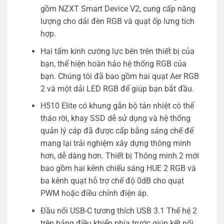
gồm NZXT Smart Device V2, cung cấp năng
lượng cho dải đèn RGB và quạt ốp lưng tích
hợp.
Hai tấm kính cường lực bên trên thiết bị của
bạn, thể hiện hoàn hảo hệ thống RGB của
bạn. Chúng tôi đã bao gồm hai quạt Aer RGB
2 và một dải LED RGB để giúp bạn bắt đầu.
H510 Elite có khung gắn bộ tản nhiệt có thể
tháo rời, khay SSD dễ sử dụng và hệ thống
quản lý cáp đã được cấp bằng sáng chế để
mang lại trải nghiệm xây dựng thông minh
hơn, dễ dàng hơn. Thiết bị Thông minh 2 mới
bao gồm hai kênh chiếu sáng HUE 2 RGB và
ba kênh quạt hỗ trợ chế độ 0dB cho quạt
PWM hoặc điều chỉnh điện áp.
Đầu nối USB-C tương thích USB 3.1 Thế hệ 2
trên bảng điều khiển phía trước giúp kết nối