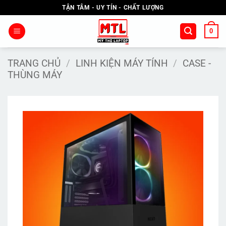
Bỏ
TẬN TÂM - UY TÍN - CHẤT LƯỢNG
qua
nội
0
dung
TRANG CHỦ
/
LINH KIỆN MÁY TÍNH
/
CASE -
THÙNG MÁY