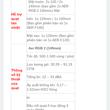
Mặt trước: 2x 120 / 2x
140mm (bao gồm 2x AER
RGB 2 140mm) Mặt
Hỗ trợ
quạt
trên: 1x 120mm / 1x 140mm
tản
(Bao gồm phiên bản vỏ 1x
nhiệt
AER F140)
Mặt sau: 1x 120mm (Bao gồm
phiên bản vỏ 1x AER F120)
Aer RGB 2 (140mm)
Tốc độ: 500-1.500 vòng / phút
Lưu lượng gió: 30,39 – 91,19
CFM
Thông
số kỹ
Tiếng ồn: 22 – 33 dBA
thuật
của
Áp suất không khí: 0,17 –
quạt
1,52mm-H2O Vòng
bi:
Đầu nối quạt ổ trục động 4
chân PWM