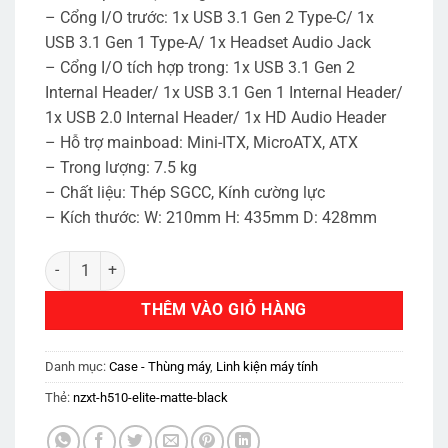
– Cổng I/O trước: 1x USB 3.1 Gen 2 Type-C/ 1x
USB 3.1 Gen 1 Type-A/ 1x Headset Audio Jack
– Cổng I/O tích hợp trong: 1x USB 3.1 Gen 2
Internal Header/ 1x USB 3.1 Gen 1 Internal Header/
1x USB 2.0 Internal Header/ 1x HD Audio Header
– Hỗ trợ mainboad: Mini-ITX, MicroATX, ATX
– Trong lượng: 7.5 kg
– Chất liệu: Thép SGCC, Kính cường lực
– Kích thước: W: 210mm H: 435mm D: 428mm
NZXT H510 ELITE MATTE BLACK số lượng
THÊM VÀO GIỎ HÀNG
Danh mục:
Case - Thùng máy
,
Linh kiện máy tính
Thẻ:
nzxt-h510-elite-matte-black