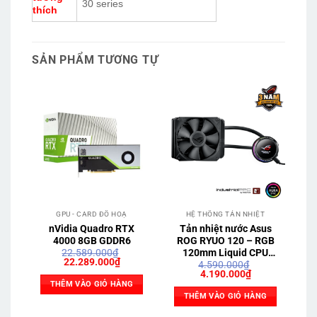
30 series
thích
SẢN PHẨM TƯƠNG TỰ
GPU - CARD ĐỒ HOẠ
HỆ THỐNG TẢN NHIỆT
nVidia Quadro RTX
Tản nhiệt nước Asus
4000 8GB GDDR6
ROG RYUO 120 – RGB
22.589.000
₫
120mm Liquid CPU
Giá
Giá
22.289.000
₫
4.590.000
₫
Cooler
gốc
hiện
Giá
Giá
4.190.000
₫
là:
tại
gốc
hiện
THÊM VÀO GIỎ HÀNG
22.589.000₫.
là:
là:
tại
THÊM VÀO GIỎ HÀNG
22.289.000₫.
4.590.000₫.
là:
4.190.000₫.