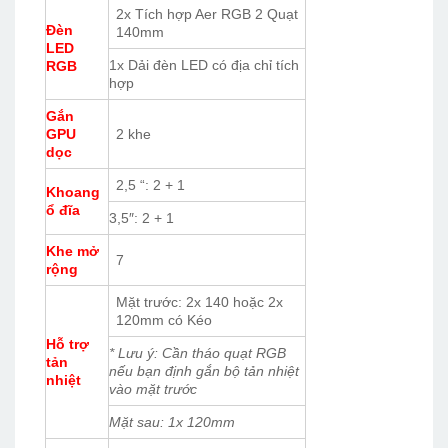
2x Tích hợp Aer RGB 2 Quạt
Đèn
140mm
LED
1x Dải đèn LED có địa chỉ tích
RGB
hợp
Gắn
GPU
2 khe
dọc
2,5 “: 2 + 1
Khoang
ổ đĩa
3,5″: 2 + 1
Khe mở
7
rộng
Mặt trước: 2x 140 hoặc 2x
120mm có Kéo
Hỗ trợ
* Lưu ý: Cần tháo quạt RGB
tản
nếu bạn định gắn bộ tản nhiệt
nhiệt
vào mặt trước
Mặt sau: 1x 120mm