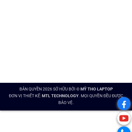
BẢN QUYỀN 2026 SỞ HỮU BỞI ©
MỸ THO LAPTOP
ĐƠN VỊ THIẾT KẾ:
MTL TECHNOLOGY
. MỌI QUYỀN ĐỀU ĐƯỢC
BẢO VỆ.
.
.