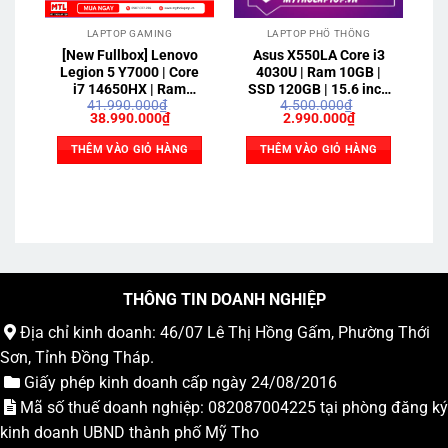
LAPTOP GAMING
LAPTOP PHỔ THÔNG
[New Fullbox] Lenovo
Asus X550LA Core i3
Ac
Legion 5 Y7000 | Core
4030U | Ram 10GB |
i7 14650HX | Ram
SSD 120GB | 15.6 inch
Ra
41.990.000
₫
4.500.000
₫
16GB | SSD 512 GB |
HD
Giá
Giá
Giá
Giá
38.990.000
₫
2.990.000
₫
RTX 5060 | 15.3″ 2.5K
gốc
hiện
gốc
hiện
180Hz
là:
tại
là:
tại
THÊM VÀO GIỎ HÀNG
THÊM VÀO GIỎ HÀNG
41.990.000₫.
là:
4.500.000₫.
là:
38.990.000₫.
2.990.000₫.
THÔNG TIN DOANH NGHIỆP
Địa chỉ kinh doanh: 46/07 Lê Thị Hồng Gấm, Phường Thới
Sơn, Tỉnh Đồng Tháp.
Giấy phép kinh doanh cấp ngày 24/08/2016
Mã số thuế doanh nghiệp: 082087004225 tại phòng đăng ký
kinh doanh UBND thành phố Mỹ Tho