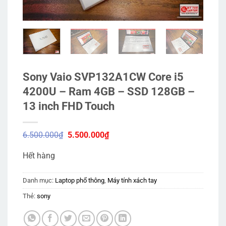
Sony Vaio SVP132A1CW Core i5
4200U – Ram 4GB – SSD 128GB –
13 inch FHD Touch
Giá
Giá
6.500.000
₫
5.500.000
₫
gốc
hiện
là:
tại
Hết hàng
6.500.000₫.
là:
5.500.000₫.
Danh mục:
Laptop phổ thông
,
Máy tính xách tay
Thẻ:
sony