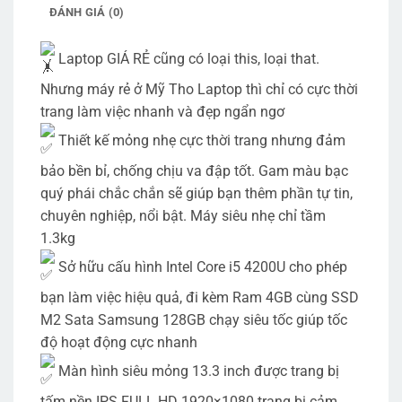
ĐÁNH GIÁ (0)
Laptop GIÁ RẺ cũng có loại this, loại that.
Nhưng máy rẻ ở Mỹ Tho Laptop thì chỉ có cực thời
trang làm việc nhanh và đẹp ngẩn ngơ
Thiết kế mỏng nhẹ cực thời trang nhưng đảm
bảo bền bỉ, chống chịu va đập tốt. Gam màu bạc
quý phái chắc chắn sẽ giúp bạn thêm phần tự tin,
chuyên nghiệp, nổi bật. Máy siêu nhẹ chỉ tầm
1.3kg
Sở hữu cấu hình Intel Core i5 4200U cho phép
bạn làm việc hiệu quả, đi kèm Ram 4GB cùng SSD
M2 Sata Samsung 128GB chạy siêu tốc giúp tốc
độ hoạt động cực nhanh
Màn hình siêu mỏng 13.3 inch được trang bị
tấm nền IPS FULL HD 1920×1080 trang bị cảm