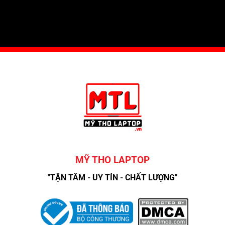
MỸ THO LAPTOP
"TẬN TÂM - UY TÍN - CHẤT LƯỢNG"