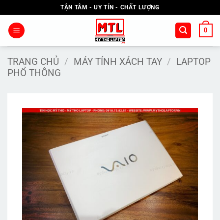
Bỏ
TẬN TÂM - UY TÍN - CHẤT LƯỢNG
qua
nội
0
dung
TRANG CHỦ
/
MÁY TÍNH XÁCH TAY
/
LAPTOP
PHỔ THÔNG