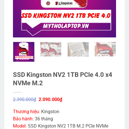
SSD Kingston NV2 1TB PCIe 4.0 x4
NVMe M.2
Giá
Giá
2.390.000
₫
2.090.000
₫
gốc
hiện
là:
tại
Thương hiệu:
Kingston
2.390.000₫.
là:
2.090.000₫.
Bảo hành:
36 tháng
Model:
SSD Kingston NV2 1TB M.2 PCIe NVMe