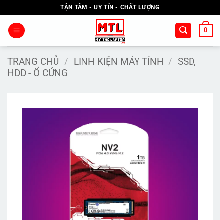
Bỏ
TẬN TÂM - UY TÍN - CHẤT LƯỢNG
qua
nội
0
dung
TRANG CHỦ
/
LINH KIỆN MÁY TÍNH
/
SSD,
HDD - Ổ CỨNG