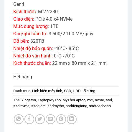
Gen4
Kích thước:
M.2 2280
Giao diện:
PCIe 4.0 x4 NVMe
Mức dung lượng:
1TB
Đọc/ghi tuần tự:
3.500/2.100 MB/giây
Độ bền:
320TB
Nhiệt độ bảo quản:
-40°C~85°C
Nhiệt độ vận hành:
0°C~70°C
Kích thước chuẩn:
22 mm x 80 mm x 2,1 mm
Hết hàng
Danh mục:
Linh kiện máy tính
,
SSD, HDD - ổ cứng
Thẻ:
kingston
,
LaptopMyTho
,
MyThoLaptop
,
nv2
,
nvme
,
ssd
,
ssd nvme
,
ssdgiare
,
ssdmytho
,
ssdtiengiang
,
ssdtocdocao