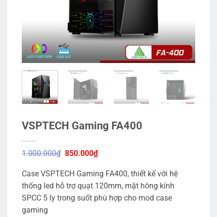
VSPTECH Gaming FA400
Giá
Giá
1.000.000
₫
850.000
₫
gốc
hiện
là:
tại
Case VSPTECH Gaming FA400, thiết kế với hệ
1.000.000₫.
là:
850.000₫.
thống led hỗ trợ quạt 120mm, mặt hông kính
SPCC 5 ly trong suốt phù hợp cho mod case
gaming