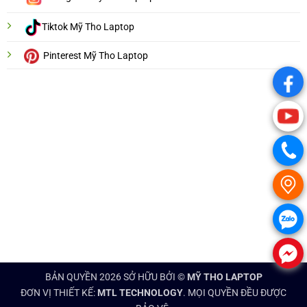
Tiktok Mỹ Tho Laptop
Pinterest Mỹ Tho Laptop
.
.
.
.
.
.
BẢN QUYỀN 2026 SỞ HỮU BỞI ©
MỸ THO LAPTOP
ĐƠN VỊ THIẾT KẾ:
MTL TECHNOLOGY
. MỌI QUYỀN ĐỀU ĐƯỢC