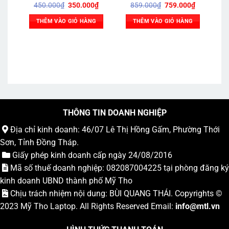
Giá
Giá
Giá
Giá
450.000
₫
350.000
₫
859.000
₫
759.000
₫
gốc
hiện
gốc
hiện
là:
tại
là:
tại
THÊM VÀO GIỎ HÀNG
THÊM VÀO GIỎ HÀNG
450.000₫.
là:
859.000₫.
là:
350.000₫.
759.000₫.
THÔNG TIN DOANH NGHIỆP
Địa chỉ kinh doanh: 46/07 Lê Thị Hồng Gấm, Phường Thới
Sơn, Tỉnh Đồng Tháp.
Giấy phép kinh doanh cấp ngày 24/08/2016
Mã số thuế doanh nghiệp: 082087004225 tại phòng đăng ký
kinh doanh UBND thành phố Mỹ Tho
Chịu trách nhiệm nội dung: BÙI QUANG THÁI. Copyrights ©
2023
Mỹ Tho Laptop
. All Rights Reserved Email:
info
@mtl.vn