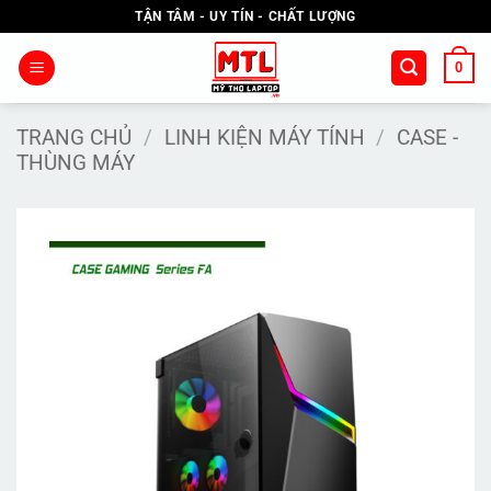
Bỏ
TẬN TÂM - UY TÍN - CHẤT LƯỢNG
qua
nội
0
dung
TRANG CHỦ
/
LINH KIỆN MÁY TÍNH
/
CASE -
THÙNG MÁY