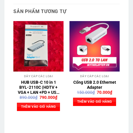
SẢN PHẨM TƯƠNG TỰ
DÂY CÁP CÁC LOẠI
DÂY CÁP CÁC LOẠI
HUB USB-C 10 in 1
Cổng USB 2.0 Ethernet
BYL-2110C (HDTV +
Adapter
Giá
Giá
150.000
₫
70.000
₫
VGA + LAN +PD + USB
gốc
hiện
Giá
Giá
890.000
₫
790.000
₫
3.0 + TF + SD + USB-C)
là:
tại
gốc
hiện
THÊM VÀO GIỎ HÀNG
150.000₫.
là:
là:
tại
THÊM VÀO GIỎ HÀNG
70.000₫.
890.000₫.
là:
790.000₫.