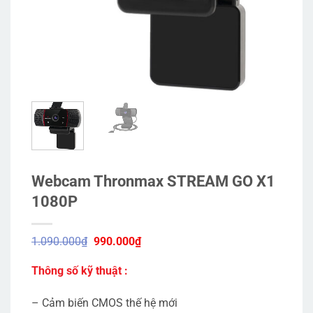
Webcam Thronmax STREAM GO X1
1080P
Giá
Giá
1.090.000
₫
990.000
₫
gốc
hiện
là:
tại
Thông số kỹ thuật :
1.090.000₫.
là:
990.000₫.
– Cảm biến CMOS thế hệ mới