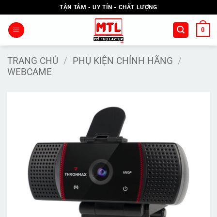
Bỏ
TẬN TÂM - UY TÍN - CHẤT LƯỢNG
qua
nội
0
dung
TRANG CHỦ
/
PHỤ KIỆN CHÍNH HÃNG
/
WEBCAME