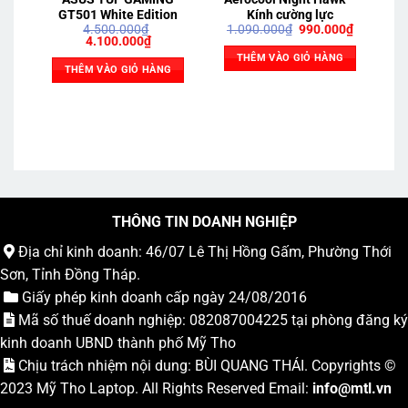
GT501 White Edition
Kính cường lực
D
Giá
Giá
4.500.000
₫
1.090.000
₫
990.000
₫
Giá
Giá
gốc
hiện
4.100.000
₫
gốc
hiện
là:
tại
THÊM VÀO GIỎ HÀNG
là:
tại
1.090.000₫.
là:
THÊM VÀO GIỎ HÀNG
4.500.000₫.
là:
990.000₫
4.100.000₫.
THÔNG TIN DOANH NGHIỆP
Địa chỉ kinh doanh: 46/07 Lê Thị Hồng Gấm, Phường Thới
Sơn, Tỉnh Đồng Tháp.
Giấy phép kinh doanh cấp ngày 24/08/2016
Mã số thuế doanh nghiệp: 082087004225 tại phòng đăng ký
kinh doanh UBND thành phố Mỹ Tho
Chịu trách nhiệm nội dung: BÙI QUANG THÁI. Copyrights ©
2023
Mỹ Tho Laptop
. All Rights Reserved Email:
info
@mtl.vn