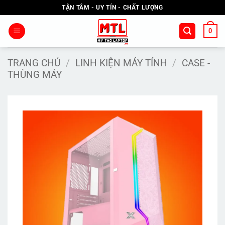
Bỏ
TẬN TÂM - UY TÍN - CHẤT LƯỢNG
qua
nội
0
dung
TRANG CHỦ
/
LINH KIỆN MÁY TÍNH
/
CASE -
THÙNG MÁY