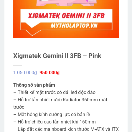
Xigmatek Gemini II 3FB – Pink
Giá
Giá
1.050.000
₫
950.000
₫
gốc
hiện
là:
tại
Thông số sản phẩm
1.050.000₫.
là:
950.000₫.
– Thiết kế mặt trước có dải led độc đáo
– Hỗ trợ tản nhiệt nước Radiator 360mm mặt
trước
– Mặt hông kính cường lực có bản lề
– Hỗ trợ chiều cao tản nhiệt khí 160mm
– Lắp đặt các mainboard kích thước M-ATX và ITX