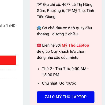
🗺 Địa chỉ cũ: 46/7 Lê Thị Hồng
Gấm, Phường 6, TP Mỹ Tho, Tỉnh
Tiền Giang
ut x 1 (HD
Có chỗ đậu xe ô tô quay đầu
thoáng - đường 2 chiều.
Liên hệ với
Mỹ Tho Laptop
 số lượng
để giúp Quý khách lựa chọn
đúng nhu cầu của mình:
Thứ 2 - Thứ 7 từ 9:00 AM -
18:00 PM
Chủ nhật: Gọi trước
ZALO MỸ THO LAPTOP