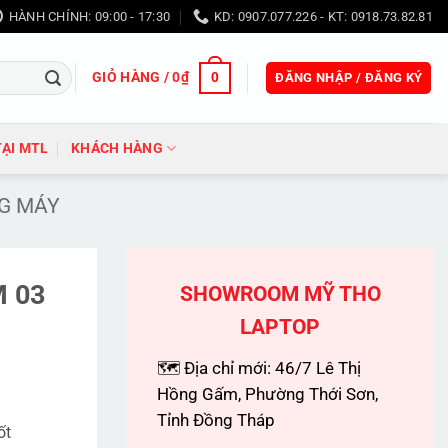
HÀNH CHÍNH: 09:00 - 17:30
KD: 0907.077.226 - KT: 0918.73.82.81
GIỎ HÀNG /
0
₫
0
ĐĂNG NHẬP / ĐĂNG KÝ
TẠI MTL
KHÁCH HÀNG
NG MÁY
 03
SHOWROOM MỸ THO
LAPTOP
🗺 Địa chỉ mới: 46/7 Lê Thị
Hồng Gấm, Phường Thới Sơn,
Tỉnh Đồng Tháp
ốt