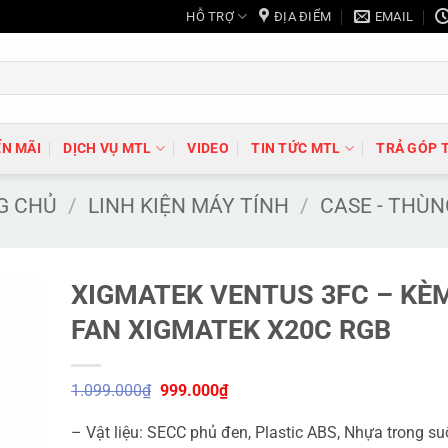
HỖ TRỢ
ĐỊA ĐIỂM
EMAIL
N MÃI
DỊCH VỤ MTL
VIDEO
TIN TỨC MTL
TRẢ GÓP 
G CHỦ
/
LINH KIỆN MÁY TÍNH
/
CASE - THÙ
XIGMATEK VENTUS 3FC – KÈM
FAN XIGMATEK X20C RGB
Giá
Giá
1.099.000
₫
999.000
₫
gốc
hiện
là:
tại
– Vật liệu: SECC phủ đen, Plastic ABS, Nhựa trong su
1.099.000₫.
là: