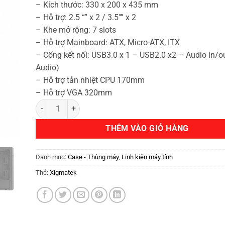
999.000₫.
– Kích thước: 330 x 200 x 435 mm
– Hỗ trợ: 2.5 “” x 2 / 3.5″” x 2
– Khe mở rộng: 7 slots
– Hỗ trợ Mainboard: ATX, Micro-ATX, ITX
– Cổng kết nối: USB3.0 x 1 – USB2.0 x2 – Audio in/o
Audio)
– Hỗ trợ tản nhiệt CPU 170mm
– Hỗ trợ VGA 320mm
XIGMATEK VENTUS 3FC - KÈM 03 FAN XIGMATEK X20C RGB
THÊM VÀO GIỎ HÀNG
Danh mục:
Case - Thùng máy
,
Linh kiện máy tính
Thẻ:
Xigmatek