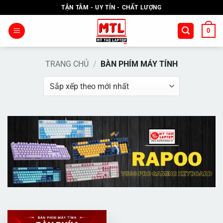
Bỏ
TẬN TÂM - UY TÍN - CHẤT LƯỢNG
qua
nội
0
dung
TRANG CHỦ
/
BÀN PHÍM MÁY TÍNH