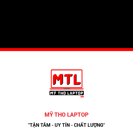
MỸ THO LAPTOP
"TẬN TÂM - UY TÍN - CHẤT LƯỢNG"