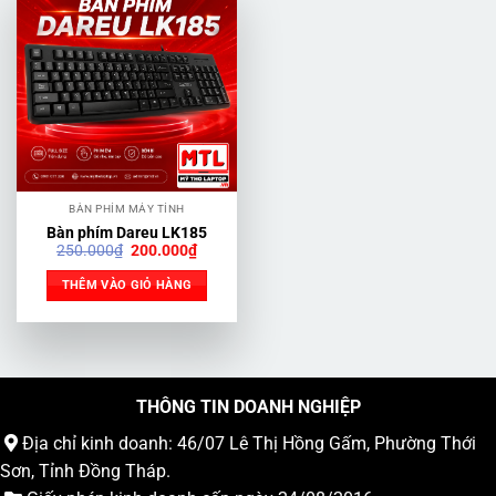
BÀN PHÍM MÁY TÍNH
Bàn phím Dareu LK185
Giá
Giá
250.000
₫
200.000
₫
gốc
hiện
là:
tại
THÊM VÀO GIỎ HÀNG
250.000₫.
là:
200.000₫.
THÔNG TIN DOANH NGHIỆP
Địa chỉ kinh doanh: 46/07 Lê Thị Hồng Gấm, Phường Thới
Sơn, Tỉnh Đồng Tháp.