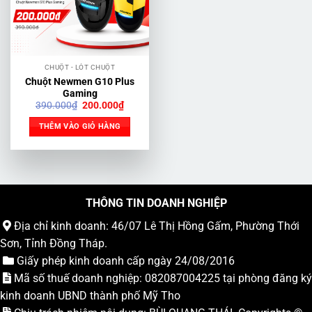
CHUỘT - LÓT CHUỘT
Chuột Newmen G10 Plus
Gaming
Giá
Giá
390.000
₫
200.000
₫
gốc
hiện
là:
tại
THÊM VÀO GIỎ HÀNG
390.000₫.
là:
200.000₫.
THÔNG TIN DOANH NGHIỆP
Địa chỉ kinh doanh: 46/07 Lê Thị Hồng Gấm, Phường Thới
Sơn, Tỉnh Đồng Tháp.
Giấy phép kinh doanh cấp ngày 24/08/2016
Mã số thuế doanh nghiệp: 082087004225 tại phòng đăng ký
kinh doanh UBND thành phố Mỹ Tho