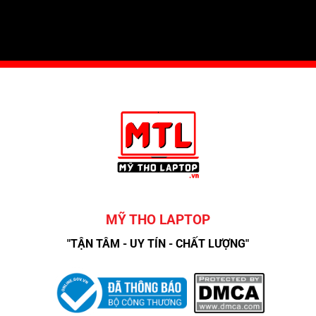
MỸ THO LAPTOP
"TẬN TÂM - UY TÍN - CHẤT LƯỢNG"