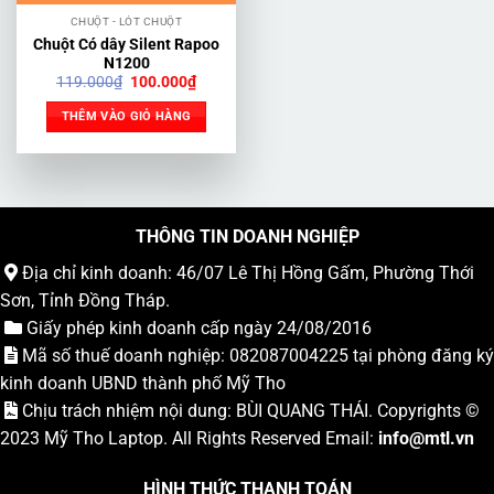
CHUỘT - LÓT CHUỘT
Chuột Có dây Silent Rapoo
N1200
Giá
Giá
119.000
₫
100.000
₫
gốc
hiện
là:
tại
THÊM VÀO GIỎ HÀNG
119.000₫.
là:
100.000₫.
THÔNG TIN DOANH NGHIỆP
Địa chỉ kinh doanh: 46/07 Lê Thị Hồng Gấm, Phường Thới
Sơn, Tỉnh Đồng Tháp.
Giấy phép kinh doanh cấp ngày 24/08/2016
Mã số thuế doanh nghiệp: 082087004225 tại phòng đăng ký
kinh doanh UBND thành phố Mỹ Tho
Chịu trách nhiệm nội dung: BÙI QUANG THÁI. Copyrights ©
2023
Mỹ Tho Laptop
. All Rights Reserved Email:
info
@mtl.vn
HÌNH THỨC THANH TOÁN