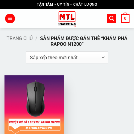
Bỏ
TẬN TÂM - UY TÍN - CHẤT LƯỢNG
qua
nội
0
dung
TRANG CHỦ
/
SẢN PHẨM ĐƯỢC GẮN THẺ “KHÁM PHÁ
RAPOO N1200”