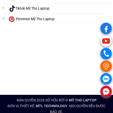
Tiktok Mỹ Tho Laptop
Pinterest Mỹ Tho Laptop
.
.
.
.
.
.
BẢN QUYỀN 2026 SỞ HỮU BỞI ©
MỸ THO LAPTOP
ĐƠN VỊ THIẾT KẾ:
MTL TECHNOLOGY
. MỌI QUYỀN ĐỀU ĐƯỢC
BẢO VỆ.