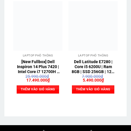
LAPTOP PHỔ THÔNG
LAPTOP PHỔ THÔNG
[New Fullbox] Dell
Dell Latitude E7280 |
Inspiron 14 Plus 7420 |
Core i5 6200U | Ram
I
Intel Core i7 12700H |
8GB | SSD 256GB | 12.5
I
25.990.000
₫
7.900.000
₫
Ram 16GB | SSD
inch HD
Giá
Giá
Giá
Giá
17.490.000
₫
5.490.000
₫
512GB | Nvidia RTX
5
gốc
hiện
gốc
hiện
3050 | 14 inch 2.2K
là:
tại
là:
tại
THÊM VÀO GIỎ HÀNG
THÊM VÀO GIỎ HÀNG
25.990.000₫.
là:
7.900.000₫.
là:
17.490.000₫.
5.490.000₫.