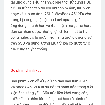
tải ứng dụng siêu nhanh, đồng thời sử dụng HDD
để lưu trữ các tập tin lớn như phim ảnh, thư viện
nhạc và album ảnh. ASUS VivoBook A512FA còn
trang bị công nghệ bộ nhớ Intel optane giúp tải
ứng dụng nhanh hơn và đa nhiệm mượt mà hơn.
Bạn sẽ nhận được những lợi ích lớn nhất từ hai
công nghệ, đó là mức hiệu năng tương đương với
trên SSD và dung lượng lưu trữ lớn có được từ ổ
đĩa cứng truyền thống.
Gõ phím chính xác
Bàn phím kích cỡ đầy đủ có đèn nền trên ASUS
VivoBook A512FA là sự hỗ trợ hoàn hảo trong điều
kiện ánh sáng yếu. Cấu trúc liền khối cứng cáp,
thiết kế mũ phím lõm công thái học và hành trình
phím 1,4mm mang đến trải nghiệm gõ phím thoải