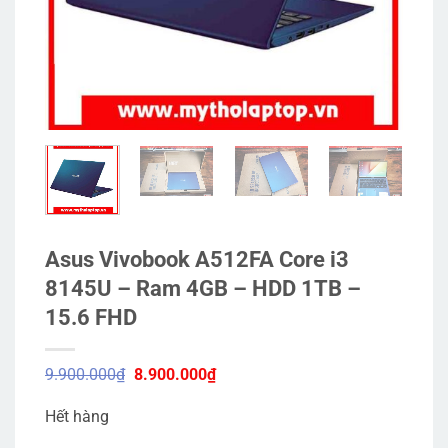
Asus Vivobook A512FA Core i3
8145U – Ram 4GB – HDD 1TB –
15.6 FHD
Giá
Giá
9.900.000
₫
8.900.000
₫
gốc
hiện
là:
tại
Hết hàng
9.900.000₫.
là:
8.900.000₫.