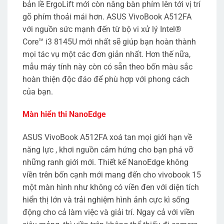
bản lề ErgoLift mới còn nâng bàn phím lên tới vị trí
gõ phím thoải mái hơn. ASUS VivoBook A512FA
với nguồn sức mạnh đến từ bộ vi xử lý Intel®
Core™ i3 8145U mới nhất sẽ giúp bạn hoàn thành
mọi tác vụ một các đơn giản nhất. Hơn thế nữa,
mẫu máy tính này còn có sẵn theo bốn màu sắc
hoàn thiện độc đáo để phù hợp với phong cách
của bạn.
Màn hiển thi NanoEdge
ASUS VivoBook A512FA xoá tan mọi giới hạn về
năng lực , khơi nguồn cảm hứng cho bạn phá vỡ
những ranh giới mới. Thiết kế NanoEdge không
viền trên bốn cạnh mới mang đến cho vivobook 15
một màn hình như không có viền đen với diện tích
hiển thị lớn và trải nghiệm hình ảnh cực kì sống
động cho cả làm việc và giải trí. Ngay cả với viền