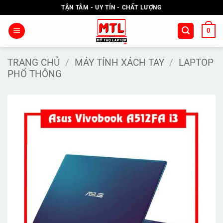
Bỏ
TẬN TÂM - UY TÍN - CHẤT LƯỢNG
qua
nội
0
dung
TRANG CHỦ
/
MÁY TÍNH XÁCH TAY
/
LAPTOP
PHỔ THÔNG