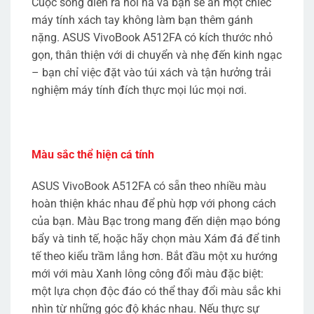
Cuộc sống diễn ra hối hả và bạn sẽ ần một chiếc
máy tính xách tay không làm bạn thêm gánh
nặng. ASUS VivoBook A512FA có kích thước nhỏ
gọn, thân thiện với di chuyển và nhẹ đến kinh ngạc
– bạn chỉ việc đặt vào túi xách và tận hưởng trải
nghiệm máy tính đích thực mọi lúc mọi nơi.
Màu sắc thể hiện cá tính
ASUS VivoBook A512FA có sẵn theo nhiều màu
hoàn thiện khác nhau để phù hợp với phong cách
của bạn. Màu Bạc trong mang đến diện mạo bóng
bẩy và tinh tế, hoặc hãy chọn màu Xám đá để tinh
tế theo kiểu trầm lắng hơn. Bắt đầu một xu hướng
mới với màu Xanh lông công đổi màu đặc biệt:
một lựa chọn độc đáo có thể thay đổi màu sắc khi
nhìn từ những góc độ khác nhau. Nếu thực sự