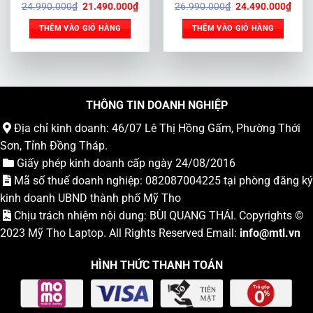
Giá
Giá
Giá
Giá
24.990.000
₫
21.490.000
₫
26.990.000
₫
24.490.000
₫
512 GB | RTX 3050 6GB | 14
3050Ti | 15.6 inch Full HD
gốc
hiện
gốc
hiện
inch 2.5K
165Hz
là:
tại
là:
tại
THÊM VÀO GIỎ HÀNG
THÊM VÀO GIỎ HÀNG
24.990.000₫.
là:
26.990.000₫.
là:
21.490.000₫.
24.4
THÔNG TIN DOANH NGHIỆP
Địa chỉ kinh doanh: 46/07 Lê Thị Hồng Gấm, Phường Thới
Sơn, Tỉnh Đồng Tháp.
Giấy phép kinh doanh cấp ngày 24/08/2016
Mã số thuế doanh nghiệp: 082087004225 tại phòng đăng ký
kinh doanh UBND thành phố Mỹ Tho
Chịu trách nhiệm nội dung: BÙI QUANG THÁI. Copyrights ©
2023
Mỹ Tho Laptop
. All Rights Reserved Email:
info
@mtl.vn
HÌNH THỨC THANH TOÁN