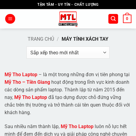
Bỏ
TẬN TÂM - UY TÍN - CHẤT LƯỢNG
qua
nội
0
dung
TRANG CHỦ
/
MÁY TÍNH XÁCH TAY
Mỹ Tho Laptop
– là một trong những đơn vị tiên phong tại
Mỹ Tho – Tiền Giang
hoạt động trong lĩnh vực kinh doanh
các dòng sản phẩm laptop. Thành lập từ năm 2015 đến
nay,
Mỹ Tho Laptop
đã tạo dựng được chỗ đứng vững
chắc trên thị trường và trở thành cái tên quen thuộc đối với
khách hàng.
Sau nhiều năm thành lập,
Mỹ Tho Laptop
luôn nỗ lực hết
mình để đem đến dịch vụ và giải pháp công nghệ chuyên