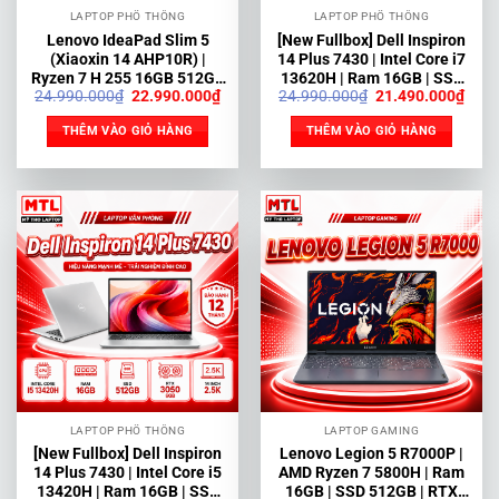
LAPTOP PHỔ THÔNG
LAPTOP PHỔ THÔNG
Lenovo IdeaPad Slim 5
[New Fullbox] Dell Inspiron
(Xiaoxin 14 AHP10R) |
14 Plus 7430 | Intel Core i7
Ryzen 7 H 255 16GB 512GB
13620H | Ram 16GB | SSD
Giá
Giá
Giá
Giá
24.990.000
₫
22.990.000
₫
24.990.000
₫
21.490.000
₫
14” FHD+ 120Hz
512GB | 14 inch 2.5K
gốc
hiện
gốc
hiện
là:
tại
là:
tại
THÊM VÀO GIỎ HÀNG
THÊM VÀO GIỎ HÀNG
24.990.000₫.
là:
24.990.000₫.
là:
22.990.000₫.
21.4
LAPTOP PHỔ THÔNG
LAPTOP GAMING
[New Fullbox] Dell Inspiron
Lenovo Legion 5 R7000P |
14 Plus 7430 | Intel Core i5
AMD Ryzen 7 5800H | Ram
13420H | Ram 16GB | SSD
16GB | SSD 512GB | RTX