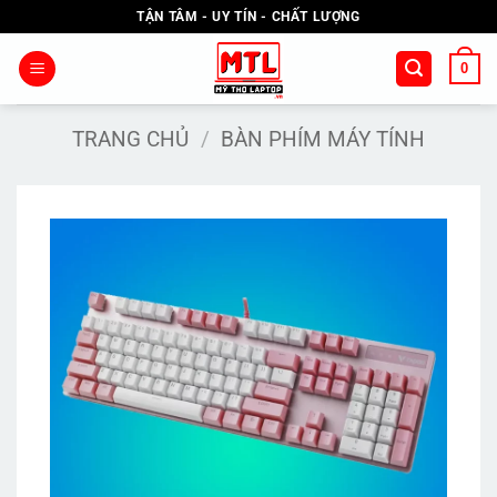
Bỏ
TẬN TÂM - UY TÍN - CHẤT LƯỢNG
qua
nội
0
dung
TRANG CHỦ
/
BÀN PHÍM MÁY TÍNH