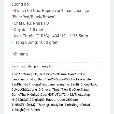
cường độ
• Switch Cơ Học: Rapoo với 4 màu chọn lựa
(Blue/Red/Black/Brown)
• Chất Liệu: Nhựa PBT
• Dây dài: 1.8 mét
• Kích Thước (C*R*C) : 434*131.1*36.5mm
• Trọng Lượng: 1010 gram
Hết hàng
Danh mục:
Bàn phím máy tính
Thẻ:
ÁnhSángLED
,
BànPhímChơiGame
,
BànPhímCơ
,
banphimcomytho
,
BànPhímCơRapooV500ProPinkWhite
,
BànPhímĐaPhươngTiện
,
banphimmytho
,
BềnBỉ
,
ChốngNước
,
CơHọcChấtLượng
,
DiChuyểnThuậnTiện
,
ĐaChứcNăng
,
GameThủ
,
HiệuSuấtCao
,
HỗTrợTậnTâm
,
MyThoLaptop
,
NhàSảnXuấtCôngNghệ
,
Rapoo
,
rapoo v500 pro
,
ThiếtKếThẩmMỹ
,
ThươngHiệuUyTín
,
TínhNăngHiệnĐại.
,
TrảiNghiệmGõPhím