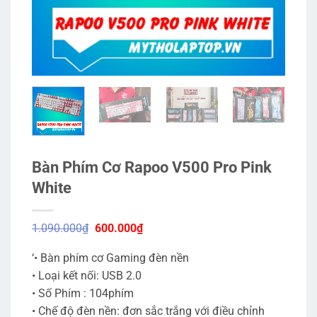
Bàn Phím Cơ Rapoo V500 Pro Pink
White
Giá
Giá
1.090.000
₫
600.000
₫
gốc
hiện
là:
tại
‘• Bàn phím cơ Gaming đèn nền
1.090.000₫.
là:
600.000₫.
• Loại kết nối: USB 2.0
• Số Phím : 104phím
• Chế độ đèn nền: đơn sắc trắng với điều chỉnh