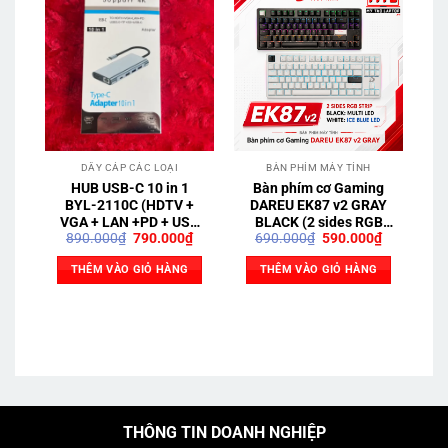
DÂY CÁP CÁC LOẠI
BÀN PHÍM MÁY TÍNH
HUB USB-C 10 in 1
Bàn phím cơ Gaming
B
BYL-2110C (HDTV +
DAREU EK87 v2 GRAY
VGA + LAN +PD + USB
BLACK (2 sides RGB
Giá
Giá
Giá
Giá
890.000
₫
790.000
₫
690.000
₫
590.000
₫
3.0 + TF + SD + USB-C)
strip, Multi-Led, PBT
gốc
hiện
gốc
hiện
Double Shot OEM
là:
tại
là:
tại
THÊM VÀO GIỎ HÀNG
THÊM VÀO GIỎ HÀNG
profile, DareU DREAM
890.000₫.
là:
690.000₫.
là:
790.000₫.
590.000₫.
sw)
THÔNG TIN DOANH NGHIỆP