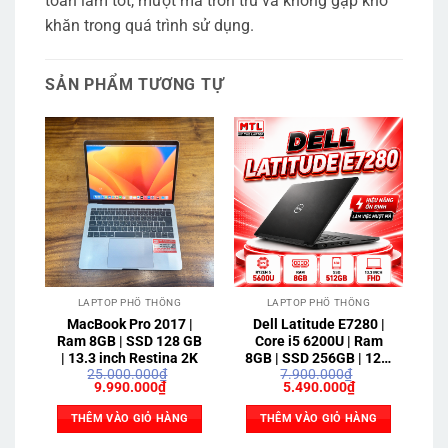
toàn làm tốt, mượt mà trơn tru và không gặp khó
khăn trong quá trình sử dụng.
SẢN PHẨM TƯƠNG TỰ
LAPTOP PHỔ THÔNG
LAPTOP PHỔ THÔNG
MacBook Pro 2017 |
Dell Latitude E7280 |
H
Ram 8GB | SSD 128 GB
Core i5 6200U | Ram
| 13.3 inch Restina 2K
8GB | SSD 256GB | 12.5
25.000.000
₫
7.900.000
₫
inch HD
Giá
Giá
Giá
Giá
9.990.000
₫
5.490.000
₫
gốc
hiện
gốc
hiện
là:
tại
là:
tại
THÊM VÀO GIỎ HÀNG
THÊM VÀO GIỎ HÀNG
25.000.000₫.
là:
7.900.000₫.
là:
9.990.000₫.
5.490.000₫.