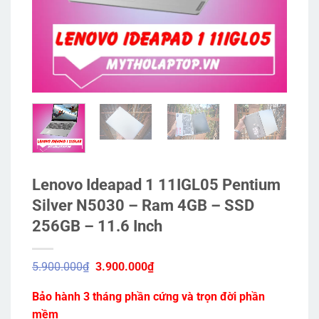
Lenovo Ideapad 1 11IGL05 Pentium
Silver N5030 – Ram 4GB – SSD
256GB – 11.6 Inch
Giá
Giá
5.900.000
₫
3.900.000
₫
gốc
hiện
là:
tại
Bảo hành 3 tháng phần cứng và trọn đời phần
5.900.000₫.
là:
3.900.000₫.
mềm