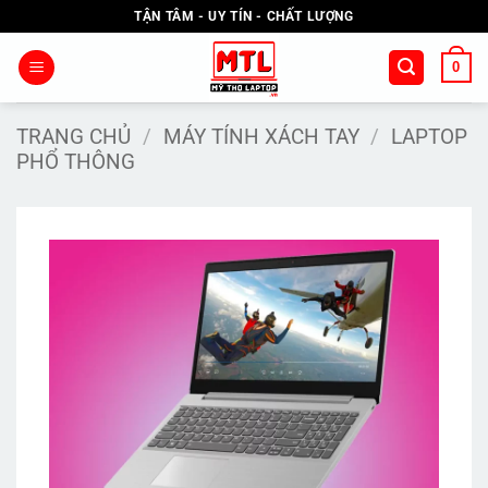
Bỏ
TẬN TÂM - UY TÍN - CHẤT LƯỢNG
qua
nội
0
dung
TRANG CHỦ
/
MÁY TÍNH XÁCH TAY
/
LAPTOP
PHỔ THÔNG