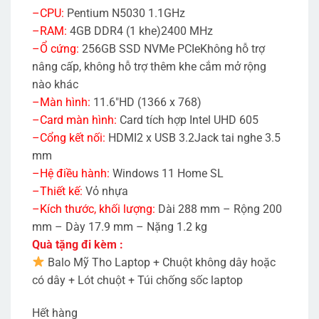
–CPU:
Pentium N5030 1.1GHz
–RAM:
4GB DDR4 (1 khe)2400 MHz
–Ổ cứng:
256GB SSD NVMe PCIeKhông hỗ trợ
nâng cấp, không hỗ trợ thêm khe cắm mở rộng
nào khác
–Màn hình:
11.6″HD (1366 x 768)
–Card màn hình:
Card tích hợp Intel UHD 605
–Cổng kết nối:
HDMI2 x USB 3.2Jack tai nghe 3.5
mm
–Hệ điều hành:
Windows 11 Home SL
–Thiết kế:
Vỏ nhựa
–Kích thước, khối lượng:
Dài 288 mm – Rộng 200
mm – Dày 17.9 mm – Nặng 1.2 kg
Quà tặng đi kèm :
Balo Mỹ Tho Laptop + Chuột không dây hoặc
có dây + Lót chuột + Túi chống sốc laptop
Hết hàng