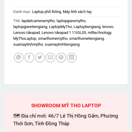
Danh mục:
Laptop phổ thông
,
Máy tính xách tay
Thẻ:
lapdatcameramytho
,
laptopgiaremytho
,
laptopgiaretiengiang
,
LaptopMyTho
,
Laptoptiengiang
,
lenovo
,
Lenovo Ideapad
,
Lenovo Ideapad 1 11IGL05
,
mtltechnology
,
MyThoLaptop
,
smarthomemytho
,
smarthometiengiang
,
suamaytinhmytho
,
suamaytinhtiengiang
SHOWROOM MỸ THO LAPTOP
🗺 Địa chỉ mới: 46/7 Lê Thị Hồng Gấm, Phường
Thới Sơn, Tỉnh Đồng Tháp